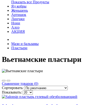
Показать все Продукты
Яд кобры
Женьшень
Артишок
Линчжи
Нони
Алоэ
АКЦИЯ
Мази и бальзамы
Пластыри
Вьетнамские пластыри
Сравнение товаров (0)
Сортировать:
Показывать: