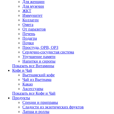
Для женщин
Для мужчин
ЖКТ
Иммунитет
Коллаген
Омега
От паразитов
Печень
Подагра
Почки
Простуда, ОРВ, ОРЗ
Сердечно-сосудистая система
Улучшение памяти
Напитки и сиропы
Показать все Витамины
Кофе и Чай
Вьетнамский кофе
Чай из Вьетнама
Какао
Аксессуары
Показать все Кофе и Чай
Продукты
Cпеции и приправы
Сладости из экзотических фруктов
Лапша и роллы