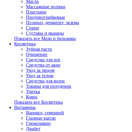
Масла
Массажные ролики
Пластыри
Противогрибковые
Псориаз, дерматит, экзема
Спреи
Суставы и мышцы
Показать все Мази и бальзамы
Косметика
Зубная паста
Очищение
Средства для ног
Средства от акне
Уход за лицом
Уход за телом
Средства для волос
Товары для похудения
Улитка
Кокос
Показать все Косметика
Витамины
Варикоз, геморрой
Глазные капли
Глюкозамин
Диабет