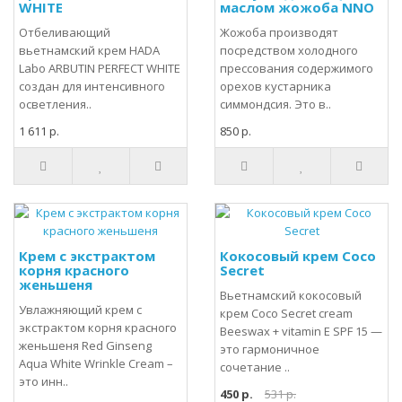
WHITE
маслом жожоба NNO
Отбеливающий
Жожоба производят
вьетнамский крем HADA
посредством холодного
Labo ARBUTIN PERFECT WHITE
прессования содержимого
создан для интенсивного
орехов кустарника
осветления..
симмондсия. Это в..
1 611 р.
850 р.
Крем с экстрактом
Кокосовый крем Coco
корня красного
Secret
женьшеня
Вьетнамский кокосовый
Увлажняющий крем с
крем Coco Secret cream
экстрактом корня красного
Beeswax + vitamin E SPF 15 —
женьшеня Red Ginseng
это гармоничное
Aqua White Wrinkle Cream –
сочетание ..
это инн..
450 р.
531 р.