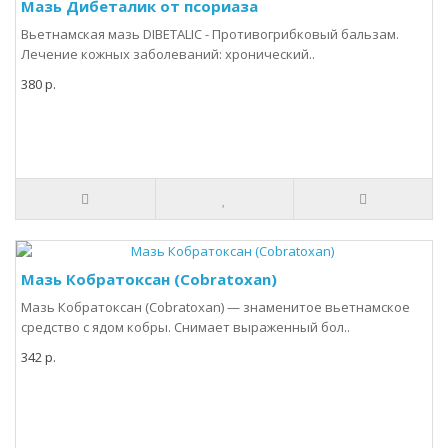
Мазь Дибеталик от псориаза
Вьетнамская мазь DIBETALIC - Противогрибковый бальзам.
Лечение кожных заболеваний: хронический..
380 р.
Мазь Кобратоксан (Cobratoxan)
Мазь Кобратоксан (Cobratoxan) — знаменитое вьетнамское
средство с ядом кобры. Снимает выраженный бол..
342 р.