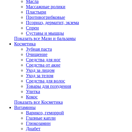
Масла
Массажные ролики
Пластыри
Противогрибковые
Псориаз, дерматит, экзема
Спреи
Суставы и мышцы
Показать все Мази и бальзамы
Косметика
Зубная паста
Очищение
Средства для ног
Средства от акне
Уход за лицом
Уход за телом
Средства для волос
Товары для похудения
Улитка
Кокос
Показать все Косметика
Витамины
Варикоз, геморрой
Глазные капли
Глюкозамин
Диабет