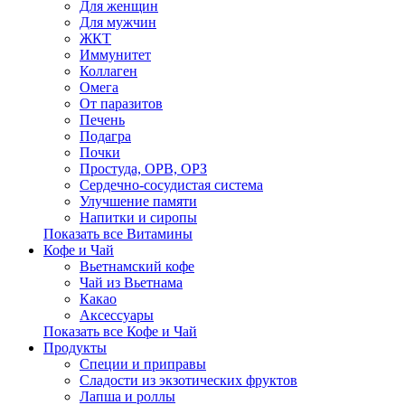
Для женщин
Для мужчин
ЖКТ
Иммунитет
Коллаген
Омега
От паразитов
Печень
Подагра
Почки
Простуда, ОРВ, ОРЗ
Сердечно-сосудистая система
Улучшение памяти
Напитки и сиропы
Показать все Витамины
Кофе и Чай
Вьетнамский кофе
Чай из Вьетнама
Какао
Аксессуары
Показать все Кофе и Чай
Продукты
Cпеции и приправы
Сладости из экзотических фруктов
Лапша и роллы