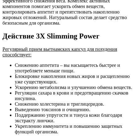
эффективного снижения веса. Комплекс активных
компонентов помогает ускорить обмен веществ,
контролировать аппетит и препятствовать накоплению
жировых отложений. Натуральный состав делает средство
безопасным для организма.
Действие 3X Slimming Power
Регулярный прием вьетнамских капсул для похудения
способствует:
Снижению аппетита – вы насыщаетесь быстрее и
употребляете меньше пищи.
Блокировке накопления новых жиров и расщеплению
уже существующих.
Ускорению метаболизма и улучшению обмена веществ.
Регуляции сахара в крови и предотвращению скачков
инсулина.
Снижению холестерина и триглицеридов.
Выведению токсинов и очищению.
Поддержанию упругости и тонуса кожи благодаря
экстракту линчжи.
Укреплению иммунитета и повышению защитных
функций организма.