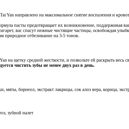
ai Yan направлено на максимальное снятие воспаления и крово
 формула пасты предотвращает их возникновение, поддерживая в
игарет, вас спасут нежные чистящие частицы, освобождая улыб
ам природное отбеливание на 3-5 тонов.
an на щетку средней жесткости, и позвольте ей раскрыть весь с
уется чистить зубы не менее двух раз в день.
и, мяты, борнеол, экстракт лакрицы, сок алоэ вера, корица, экст
тоз, зубной налет