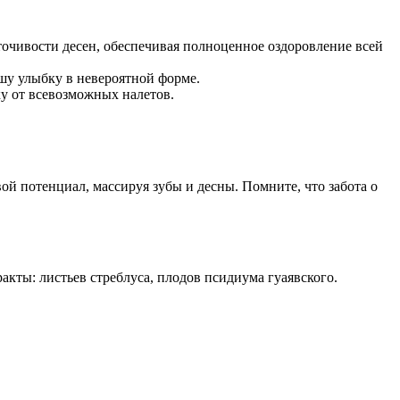
точивости десен, обеспечивая полноценное оздоровление всей
ашу улыбку в невероятной форме.
ку от всевозможных налетов.
вой потенциал, массируя зубы и десны. Помните, что забота о
ракты: листьев стреблуса, плодов псидиума гуаявского.