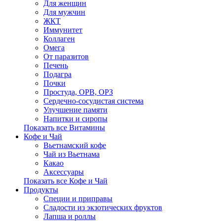
Для женщин
Для мужчин
ЖКТ
Иммунитет
Коллаген
Омега
От паразитов
Печень
Подагра
Почки
Простуда, ОРВ, ОРЗ
Сердечно-сосудистая система
Улучшение памяти
Напитки и сиропы
Показать все Витамины
Кофе и Чай
Вьетнамский кофе
Чай из Вьетнама
Какао
Аксессуары
Показать все Кофе и Чай
Продукты
Cпеции и приправы
Сладости из экзотических фруктов
Лапша и роллы