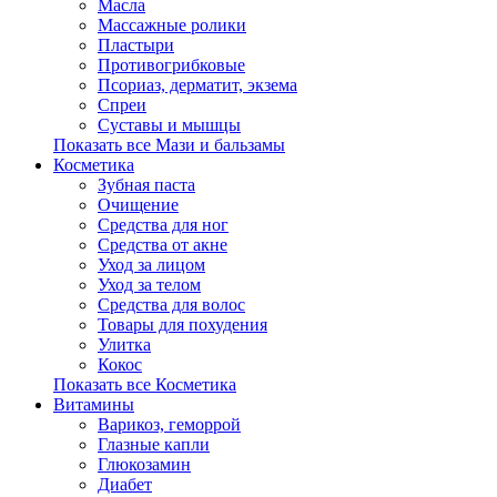
Масла
Массажные ролики
Пластыри
Противогрибковые
Псориаз, дерматит, экзема
Спреи
Суставы и мышцы
Показать все Мази и бальзамы
Косметика
Зубная паста
Очищение
Средства для ног
Средства от акне
Уход за лицом
Уход за телом
Средства для волос
Товары для похудения
Улитка
Кокос
Показать все Косметика
Витамины
Варикоз, геморрой
Глазные капли
Глюкозамин
Диабет