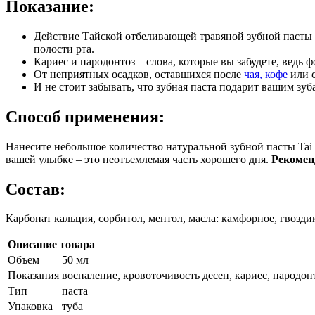
Показание:
Действие Тайской отбеливающей травяной зубной пасты T
полости рта.
Кариес и пародонтоз – слова, которые вы забудете, ведь
От неприятных осадков, оставшихся после
чая, кофе
или с
И не стоит забывать, что зубная паста подарит вашим зуб
Способ применения:
Нанесите небольшое количество натуральной зубной пасты Tai Y
вашей улыбке – это неотъемлемая часть хорошего дня.
Рекоменд
Состав:
Карбонат кальция, сорбитол, ментол, масла: камфорное, гвоздик
Описание товара
Объем
50 мл
Показания
воспаление, кровоточивость десен, кариес, пародон
Тип
паста
Упаковка
туба