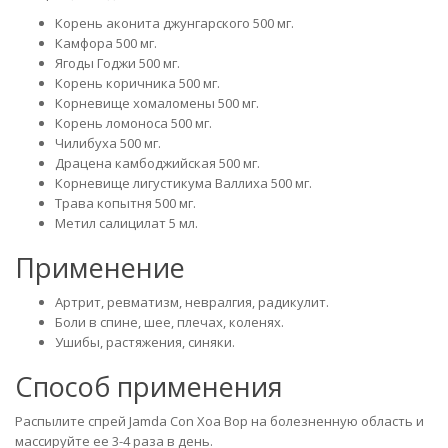
Корень аконита джунгарского 500 мг.
Камфора 500 мг.
Ягоды Годжи 500 мг.
Корень коричника 500 мг.
Корневище хомаломены 500 мг.
Корень ломоноса 500 мг.
Чилибуха 500 мг.
Драцена камбоджийская 500 мг.
Корневище лигустикума Валлиха 500 мг.
Трава копытня 500 мг.
Метил салицилат 5 мл.
Применение
Артрит, ревматизм, невралгия, радикулит.
Боли в спине, шее, плечах, коленях.
Ушибы, растяжения, синяки.
Способ применения
Распылите спрей Jamda Con Xoa Bop на болезненную область и
массируйте ее 3-4 раза в день.