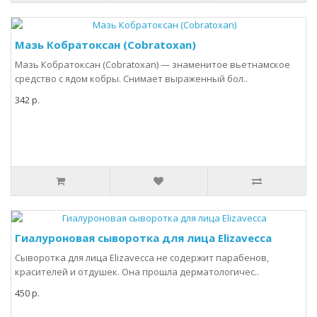
Мазь Кобратоксан (Cobratoxan)
Мазь Кобратоксан (Cobratoxan) — знаменитое вьетнамское
средство с ядом кобры. Снимает выраженный бол..
342 р.
Гиалуроновая сыворотка для лица Elizavecca
Сыворотка для лица Elizavecca не содержит парабенов,
красителей и отдушек. Она прошла дерматологичес..
450 р.