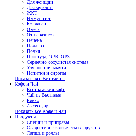
Для женщин
Для мужчин
ЖКТ
Иммунитет
Коллаген
Омега
От паразитов
Печень
Подагра
Почки
Простуда, ОРВ, ОРЗ
Сердечно-сосудистая система
Улучшение памяти
Напитки и сиропы
Показать все Витамины
Кофе и Чай
Вьетнамский кофе
Чай из Вьетнама
Какао
Аксессуары
Показать все Кофе и Чай
Продукты
Cпеции и приправы
Сладости из экзотических фруктов
Лапша и роллы