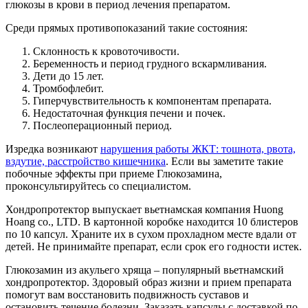
глюкозы в крови в период лечения препаратом.
Среди прямых противопоказаний такие состояния:
Склонность к кровоточивости.
Беременность и период грудного вскармливания.
Дети до 15 лет.
Тромбофлебит.
Гиперчувствительность к компонентам препарата.
Недостаточная функция печени и почек.
Послеоперационный период.
Изредка возникают
нарушения работы ЖКТ: тошнота, рвота,
вздутие, расстройство кишечника
. Если вы заметите такие
побочные эффекты при приеме Глюкозамина,
проконсультируйтесь со специалистом.
Хондропротектор выпускает вьетнамская компания Huong
Hoang co., LTD. В картонной коробке находится 10 блистеров
по 10 капсул. Храните их в сухом прохладном месте вдали от
детей. Не принимайте препарат, если срок его годности истек.
Глюкозамин из акульего хряща – популярный вьетнамский
хондропротектор. Здоровый образ жизни и прием препарата
помогут вам восстановить подвижность суставов и
остановить течение болезни. Заказать капсулы с доставкой по