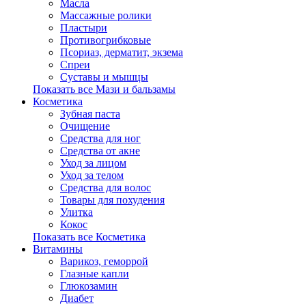
Масла
Массажные ролики
Пластыри
Противогрибковые
Псориаз, дерматит, экзема
Спреи
Суставы и мышцы
Показать все Мази и бальзамы
Косметика
Зубная паста
Очищение
Средства для ног
Средства от акне
Уход за лицом
Уход за телом
Средства для волос
Товары для похудения
Улитка
Кокос
Показать все Косметика
Витамины
Варикоз, геморрой
Глазные капли
Глюкозамин
Диабет