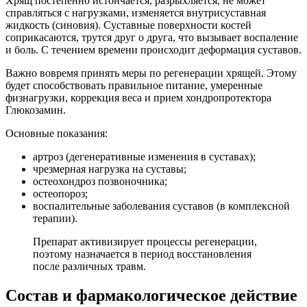
Хрящ постепенно истончается, разрыхляется, не может
справляться с нагрузками, изменяется внутрисуставная
жидкость (синовия). Суставные поверхности костей
соприкасаются, трутся друг о друга, что вызывает воспаление
и боль. С течением времени происходит деформация суставов.
Важно вовремя принять меры по регенерации хрящей. Этому
будет способствовать правильное питание, умеренные
физнагрузки, коррекция веса и прием хондропротектора
Глюкозамин.
Основные показания:
артроз (дегенеративные изменения в суставах);
чрезмерная нагрузка на суставы;
остеохондроз позвоночника;
остеопороз;
воспалительные заболевания суставов (в комплексной
терапии).
Препарат активизирует процессы регенерации,
поэтому назначается в период восстановления
после различных травм.
Состав и фармакологическое действие