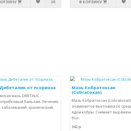
КОРЗИНУ
В КОРЗИНУ
Дибеталик от псориаза
Мазь Кобратоксан
(Cobratoxan)
ская мазь DIBETALIC -
Мазь Кобратоксан (Cobratoxan
огрибковый бальзам. Лечение
знаменитое вьетнамское средс
 заболеваний: хронический..
ядом кобры. Снимает выраже
бол..
342 р.