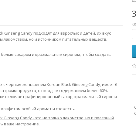
До
3
Ко
 Ginseng Candy подходят для взрослых и детей, их вкус
м лакомством, но и источником питательных веществ,
белым сахаром и крахмальным сиропом, чтобы создать
с черным женьшенем Korean Black Ginseng Candy, имеет 6-
на грамм продукта, с твердым содержанием более 60%.
кже включает рафинированный сахар, крахмальный сироп и
конфетам особый аромат и свежесть.
 Ginseng Candy - это не только лакомство, но и полезный
ть ваше настроение.