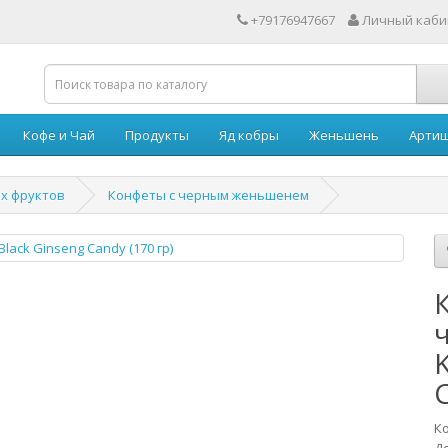
+79176947667
Личный каби
Кофе и Чай
Продукты
Яд кобры
Женьшень
Арти
их фруктов
Конфеты с черным женьшенем
C
Ко