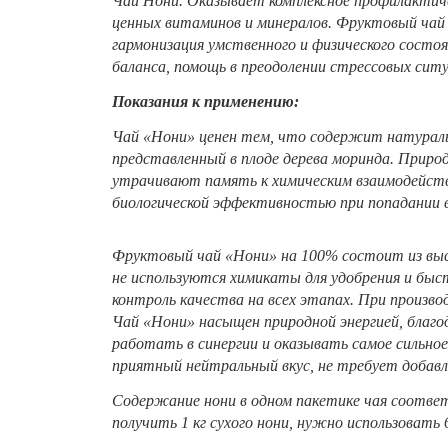
Чай Нони. Оказывает комплексное профилактиче
ценных витаминов и минералов. Фруктовый чай 
гармонизация умственного и физического состоя
баланса, помощь в преодолении стрессовых ситу
Показания к применению:
Чай «Нони» ценен тем, что содержит натураль
представленный в плоде дерева моринда. Природ
утрачивают память к химическим взаимодейств
биологической эффективностью при попадании в
Фруктовый чай «Нони» на 100% состоит из выс
не используются химикаты для удобрения и бы
контроль качества на всех этапах. При произв
Чай «Нони» насыщен природной энергией, благо
работать в синергии и оказывать самое сильное
приятный нейтральный вкус, не требует добавл
Содержание нони в одном пакетике чая соответ
получить 1 кг сухого нони, нужно использовать 