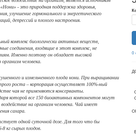
ское воздействие на организм, является источником
«Нони» - это природная поддержка здоровья,
К
ния, улучшение гормонального и энергетического
аций, депрессий и плохого настроения.
ный комплекс биологически активных веществ,
ные соединения, входящие в этот комплекс, не
0
иям. Именно поэтому он обладает высокой
 организм человека.
Д
ушенного и измельченного плода нони. При выращивании
строго роста – корпорация осуществляет 100%-ный
одстве чая не применяются консерванты.
даря которой все 150 биоактивных компонентов могут
 воздействие на организм человека. Чай имеет
О
ения сахара.
ствует одной суточной дозе. Для того что бы
6-8 кг сырых плодов.