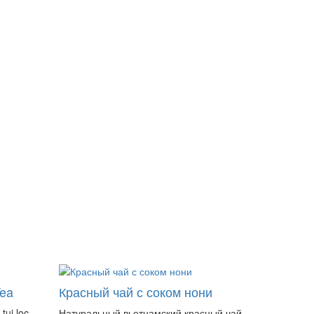
Tea
Красный чай с соком нони
tui loc
Натуральный вьетнамский красный чай