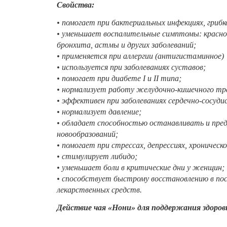
Свойства:
• помогает при бактериальных инфекциях, грибк
• уменьшает воспалительные симптомы: красноту
бронхита, астмы и других заболеваний;
• применяется при аллергии (антигистаминное)
• используется при заболеваниях суставов;
• помогает при диабете I и II типа;
• нормализует работу желудочно-кишечного тр
• эффективен при заболеваниях сердечно-сосуд
• нормализует давление;
• обладает способностью останавливать и пре
новообразований;
• помогает при стрессах, депрессиях, хроническ
• стимулирует либидо;
• уменьшает боли в критические дни у женщин;
• способствует быстрому восстановлению в по
лекарственных средств.
Действие чая «Нони» для поддержания здоров