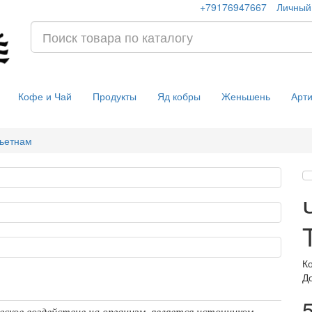
+79176947667
Личный
Кофе и Чай
Продукты
Яд кобры
Женьшень
Арт
ьетнам
Ко
Д
5