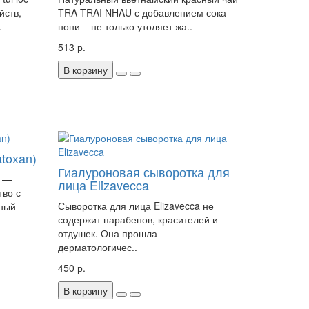
йств,
TRA TRAI NHAU с добавлением сока
.
нони – не только утоляет жа..
513 р.
В корзину
toxan)
Гиалуроновая сыворотка для
) —
лица Elizavecca
тво с
Сыворотка для лица Elizavecca не
ный
содержит парабенов, красителей и
отдушек. Она прошла
дерматологичес..
450 р.
В корзину