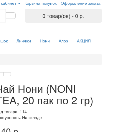
 кабинет
Корзина покупок
Оформление заказа
0 товар(ов) - 0 р.
ишок
Линчжи
Нони
Алоэ
АКЦИЯ
Чай Нони (NONI
TEA, 20 пак по 2 гр)
д товара: 114
оступность: На складе
40 р.