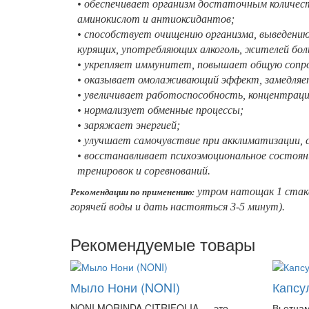
• обеспечивает организм достаточным количес
аминокислот и антиоксидантов;
• способствует очищению организма, выведению
курящих, употребляющих алкоголь, жителей бол
• укрепляет иммунитет, повышает общую сопр
• оказывает омолаживающий эффект, замедляет
• увеличивает работоспособность, концентраци
• нормализует обменные процессы;
• заряжает энергией;
• улучшает самочувствие при акклиматизации, с
• восстанавливает психоэмоциональное состоя
тренировок и соревнований.
утром натощак 1 стакан
Рекомендации по применению:
горячей воды и дать настояться 3-5 минут).
Рекомендуемые товары
Мыло Нони (NONI)
Капсу
NONI MORINDA CITRIFOLIA — это
Вьетнам