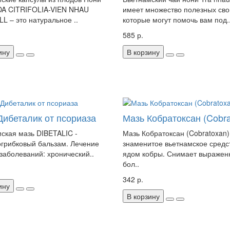
A CITRIFOLIA-VIEN NHAU
имеет множество полезных сво
LL – это натуральное ..
которые могут помочь вам под.
585 р.
ину
В корзину
Дибеталик от псориаза
Мазь Кобратоксан (Cobra
ская мазь DIBETALIC -
Мазь Кобратоксан (Cobratoxan
грибковый бальзам. Лечение
знаменитое вьетнамское средс
заболеваний: хронический..
ядом кобры. Снимает выражен
бол..
342 р.
ину
В корзину