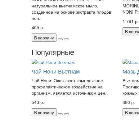
натуральное вьетнамское мыло,
MORIND
созданное на основе экстракта плодов
NONI PI
нон..
1 791 р.
405 р.
В корз
В корзину
Популярные
Чай Нони Вьетнам
Мазь 
Чай Нони. Оказывает комплексное
Вьетнам
профилактическое воздействие на
Противо
организм, является источником цен..
кожных 
540 р.
380 р.
В корзину
В корз