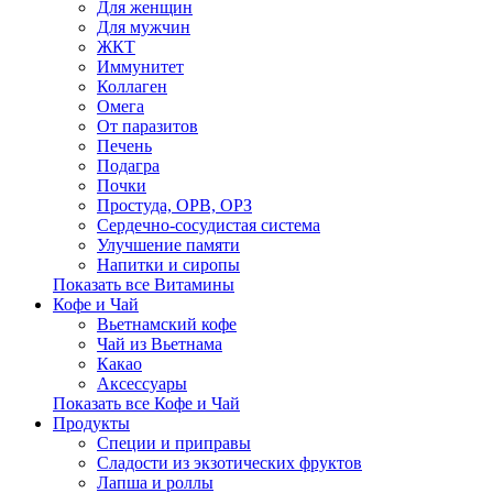
Для женщин
Для мужчин
ЖКТ
Иммунитет
Коллаген
Омега
От паразитов
Печень
Подагра
Почки
Простуда, ОРВ, ОРЗ
Сердечно-сосудистая система
Улучшение памяти
Напитки и сиропы
Показать все Витамины
Кофе и Чай
Вьетнамский кофе
Чай из Вьетнама
Какао
Аксессуары
Показать все Кофе и Чай
Продукты
Cпеции и приправы
Сладости из экзотических фруктов
Лапша и роллы