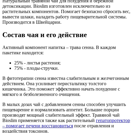
Натуральный травяной чай для похудения и бережной
детоксикации. Bioslim изготовлен исключительно из
растительных компонентов. Помогает безопасно сбросить вес,
вывести шлаки, наладить работу пищеварительной системы.
Производится в Швейцарии.
Состав чая и его действие
Активный компонент напитка – трава сенна. В каждом
пакетике находится:
25% - листья растения;
75% - плоды-стручки.
В фитотерапии сенна известна слабительным и желчегонным
действием. Она усиливает перистальтику толстого
кишечника. Это поможет эффективно начать похудение с
мягкого и безболезненного очищения.
В малых дозах чай с добавлением сенны способен улучшить
пищеварение и нормализовать аппетит. Большие порции
производят мощный слабительный эффект. Травяной чай
Bioslim применяется также как растительный
гепатопротектор
– помогает печени восстановиться
после отравления и
воздействия токсинов.