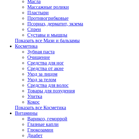
Масла
Массажные ролики
Пластыри
Противогрибковые
Псориаз, дерматит, экзема
Спреи
Суставы и мышцы
Показать все Мази и бальзамы
Косметика
Зубная паста
Очищение
Средства для ног
Средства от акне
Уход за лицом
Уход за телом
Средства для волос
Товары для похудения
Улитка
Кокос
Показать все Косметика
Витамины
Варикоз, геморрой
Глазные капли
Глюкозамин
Диабет