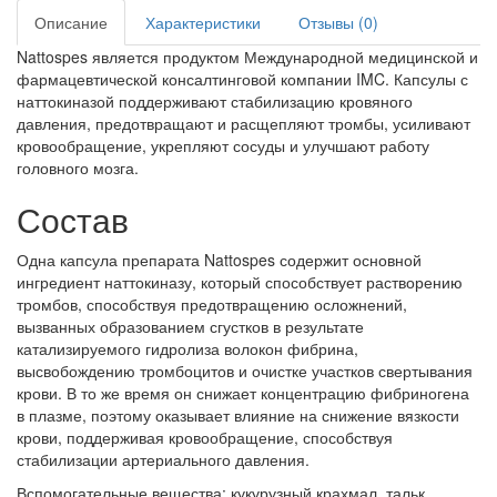
Описание
Характеристики
Отзывы (0)
Nattospes является продуктом Международной медицинской и
фармацевтической консалтинговой компании IMC. Капсулы с
наттокиназой поддерживают стабилизацию кровяного
давления, предотвращают и расщепляют тромбы, усиливают
кровообращение, укрепляют сосуды и улучшают работу
головного мозга.
Состав
Одна капсула препарата Nattospes содержит основной
ингредиент наттокиназу, который способствует растворению
тромбов, способствуя предотвращению осложнений,
вызванных образованием сгустков в результате
катализируемого гидролиза волокон фибрина,
высвобождению тромбоцитов и очистке участков свертывания
крови. В то же время он снижает концентрацию фибриногена
в плазме, поэтому оказывает влияние на снижение вязкости
крови, поддерживая кровообращение, способствуя
стабилизации артериального давления.
Вспомогательные вещества: кукурузный крахмал, тальк,