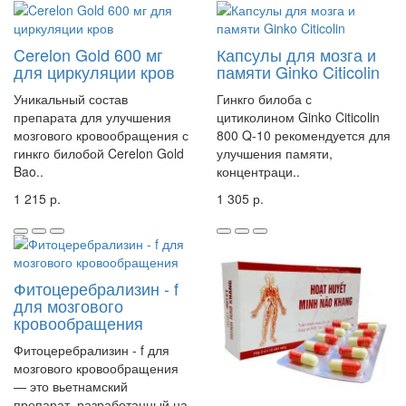
Cerelon Gold 600 мг
Капсулы для мозга и
для циркуляции кров
памяти Ginko Citicolin
Уникальный состав
Гинкго билоба с
препарата для улучшения
цитиколином Ginko Citicolin
мозгового кровообращения с
800 Q-10 рекомендуется для
гинкго билобой Cerelon Gold
улучшения памяти,
Bao..
концентраци..
1 215 р.
1 305 р.
Фитоцеребрализин - f
для мозгового
кровообращения
Фитоцеребрализин - f для
мозгового кровообращения
— это вьетнамский
препарат, разработанный на