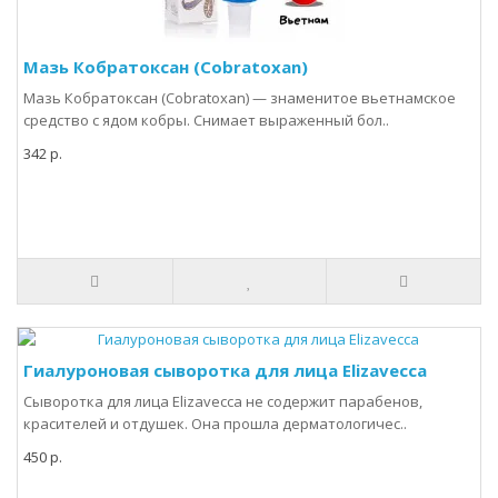
Мазь Кобратоксан (Cobratoxan)
Мазь Кобратоксан (Cobratoxan) — знаменитое вьетнамское
средство с ядом кобры. Снимает выраженный бол..
342 р.
Гиалуроновая сыворотка для лица Elizavecca
Сыворотка для лица Elizavecca не содержит парабенов,
красителей и отдушек. Она прошла дерматологичес..
450 р.